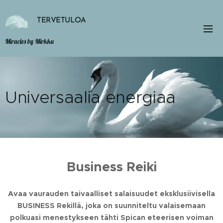
TERVETULOA
Miracles by Mirkku
Universaalia energiaa
Business Reiki
Avaa vaurauden taivaalliset salaisuudet eksklusiivisella
BUSINESS Rekillä, joka on suunniteltu valaisemaan
polkuasi menestykseen tähti Spican eteerisen voiman