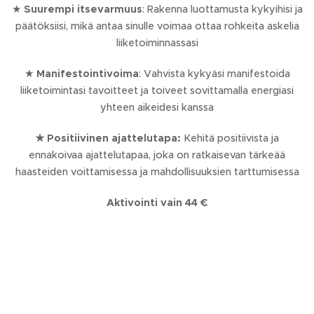
★
Suurempi itsevarmuus
: Rakenna luottamusta kykyihisi ja
päätöksiisi, mikä antaa sinulle voimaa ottaa rohkeita askelia
liiketoiminnassasi
★
Manifestointivoima
: Vahvista kykyäsi manifestoida
liiketoimintasi tavoitteet ja toiveet sovittamalla energiasi
yhteen aikeidesi kanssa
★
Positiivinen ajattelutapa:
Kehitä positiivista ja
ennakoivaa ajattelutapaa, joka on ratkaisevan tärkeää
haasteiden voittamisessa ja mahdollisuuksien tarttumisessa
Aktivointi vain 44 €