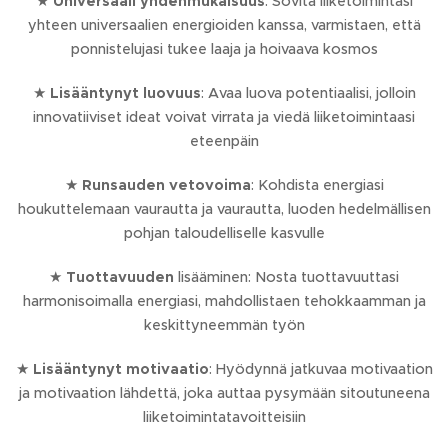
★
Universaali yhdenmukaisuus
: Sovita liiketoimintasi
yhteen universaalien energioiden kanssa, varmistaen, että
ponnistelujasi tukee laaja ja hoivaava kosmos
★
Lisääntynyt luovuus
: Avaa luova potentiaalisi, jolloin
innovatiiviset ideat voivat virrata ja viedä liiketoimintaasi
eteenpäin
★
Runsauden vetovoima
: Kohdista energiasi
houkuttelemaan vaurautta ja vaurautta, luoden hedelmällisen
pohjan taloudelliselle kasvulle
★
Tuottavuuden
lisääminen: Nosta tuottavuuttasi
harmonisoimalla energiasi, mahdollistaen tehokkaamman ja
keskittyneemmän työn
★
Lisääntynyt motivaatio
: Hyödynnä jatkuvaa motivaation
ja motivaation lähdettä, joka auttaa pysymään sitoutuneena
liiketoimintatavoitteisiin