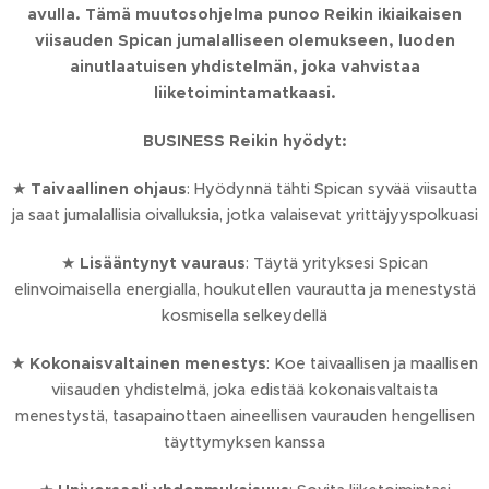
avulla. Tämä muutosohjelma punoo Reikin ikiaikaisen
viisauden Spican jumalalliseen olemukseen, luoden
ainutlaatuisen yhdistelmän, joka vahvistaa
liiketoimintamatkaasi.
BUSINESS Reikin hyödyt:
★
Taivaallinen ohjaus
: Hyödynnä tähti Spican syvää viisautta
ja saat jumalallisia oivalluksia, jotka valaisevat yrittäjyyspolkuasi
★
Lisääntynyt vauraus
: Täytä yrityksesi Spican
elinvoimaisella energialla, houkutellen vaurautta ja menestystä
kosmisella selkeydellä
★
Kokonaisvaltainen menestys
: Koe taivaallisen ja maallisen
viisauden yhdistelmä, joka edistää kokonaisvaltaista
menestystä, tasapainottaen aineellisen vaurauden hengellisen
täyttymyksen kanssa