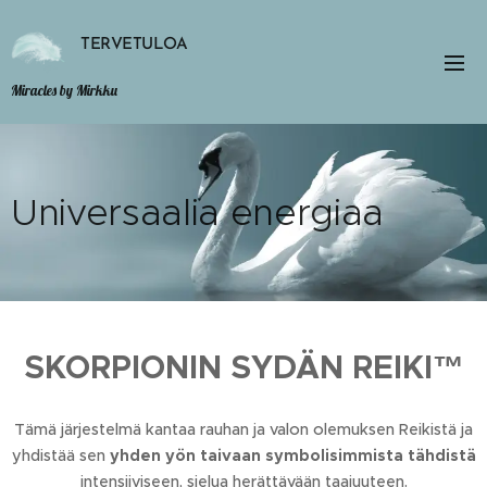
TERVETULOA
Miracles by Mirkku
Universaalia energiaa
SKORPIONIN SYDÄN REIKI™
Tämä järjestelmä kantaa rauhan ja valon olemuksen Reikistä ja
yhdistää sen
yhden yön taivaan symbolisimmista tähdistä
intensiiviseen, sielua herättävään taajuuteen.