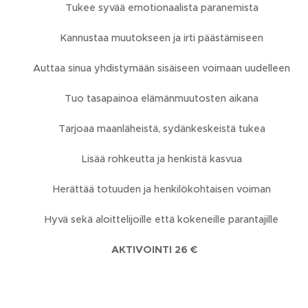
❤️ Tukee syvää emotionaalista paranemista
❤️ Kannustaa muutokseen ja irti päästämiseen
❤️ Auttaa sinua yhdistymään sisäiseen voimaan uudelleen
❤️ Tuo tasapainoa elämänmuutosten aikana
❤️ Tarjoaa maanläheistä, sydänkeskeistä tukea
❤️ Lisää rohkeutta ja henkistä kasvua
❤️ Herättää totuuden ja henkilökohtaisen voiman
❤️ Hyvä sekä aloittelijoille että kokeneille parantajille
AKTIVOINTI 26 €