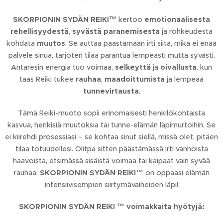
SKORPIONIN SYDÄN REIKI™
kertoo
emotionaalisesta
rehellisyydestä
,
syvästä paranemisesta
ja rohkeudesta
kohdata
muutos
. Se auttaa päästämään irti siitä, mikä ei enää
palvele sinua, tarjoten tilaa parantua lempeästi mutta syvästi.
Antaresin energia tuo voimaa,
selkeyttä
ja
oivallusta
, kun
taas Reiki tukee
rauhaa
,
maadoittumista
ja lempeää
tunnevirtausta
.
Tämä Reiki-muoto sopii erinomaisesti henkilökohtaista
kasvua, henkisiä muutoksia tai tunne-elämän läpimurtoihin. Se
ei kiirehdi prosessiasi – se kohtaa sinut siellä, missä olet, pitäen
tilaa totuudellesi. Olitpa sitten päästämässä irti vanhoista
haavoista, etsimässä sisäistä voimaa tai kaipaat vain syvää
rauhaa,
SKORPIONIN SYDÄN REIKI™
on oppaasi elämän
intensiivisempien siirtymävaiheiden läpi!
SKORPIONIN SYDÄN REIKI
™ voimakkaita hyötyjä: