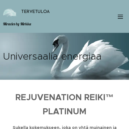
TERVETULOA
Miracles by Mirkku
Universaalia energiaa
REJUVENATION REIKI™
PLATINUM
Sukella kokemukseen, joka on yhtä muinainen ja