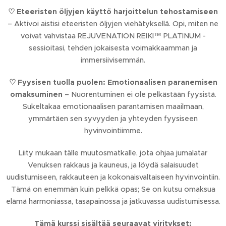
♡
Eteeristen öljyjen käyttö harjoittelun tehostamiseen
– Aktivoi aistisi eteeristen öljyjen viehätyksellä. Opi, miten ne
voivat vahvistaa REJUVENATION REIKI™ PLATINUM -
sessioitasi, tehden jokaisesta voimakkaamman ja
immersiivisemmän.
♡
Fyysisen tuolla puolen: Emotionaalisen paranemisen
omaksuminen
– Nuorentuminen ei ole pelkästään fyysistä.
Sukeltakaa emotionaalisen parantamisen maailmaan,
ymmärtäen sen syvyyden ja yhteyden fyysiseen
hyvinvointiimme.
Liity mukaan tälle muutosmatkalle, jota ohjaa jumalatar
Venuksen rakkaus ja kauneus, ja löydä salaisuudet
uudistumiseen, rakkauteen ja kokonaisvaltaiseen hyvinvointiin.
Tämä on enemmän kuin pelkkä opas; Se on kutsu omaksua
elämä harmoniassa, tasapainossa ja jatkuvassa uudistumisessa.
Tämä kurssi sisältää seuraavat viritykset: