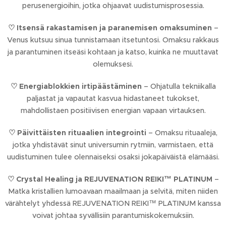
perusenergioihin, jotka ohjaavat uudistumisprosessia.
♡
Itsensä rakastamisen ja paranemisen omaksuminen
–
Venus kutsuu sinua tunnistamaan itsetuntosi. Omaksu rakkaus
ja parantuminen itseäsi kohtaan ja katso, kuinka ne muuttavat
olemuksesi.
♡
Energiablokkien irtipäästäminen
– Ohjatulla tekniikalla
paljastat ja vapautat kasvua hidastaneet tukokset,
mahdollistaen positiivisen energian vapaan virtauksen.
♡
Päivittäisten rituaalien integrointi
– Omaksu rituaaleja,
jotka yhdistävät sinut universumin rytmiin, varmistaen, että
uudistuminen tulee olennaiseksi osaksi jokapäiväistä elämääsi.
♡
Crystal Healing ja REJUVENATION REIKI™ PLATINUM
–
Matka kristallien lumoavaan maailmaan ja selvitä, miten niiden
värähtelyt yhdessä REJUVENATION REIKI™ PLATINUM kanssa
voivat johtaa syvällisiin parantumiskokemuksiin.