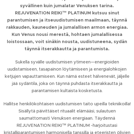
syvällinen kuin jumalatar Venuksen tarina.
REJUVENATION REIKI™ PLATINUM kutsuu sinut
parantumisen ja itseuudistumisen maailmaan, täynnä
rakkauden, kauneuden ja jumalallisen armon energiaa.
Kun Venus nousi merestä, hohtaen jumalallisessa
loistossaan, voit sinäkin nousta, uudistuneena, sydän
täynnä itserakkautta ja parantumista.
Sukella syvälle uudistumisen ytimeen—energioiden
uudistamiseen, tasapainon löytämiseen ja energialohkojen
ketjujen vapauttamiseen. Kun nämä esteet hälvenevät, jäljelle
jää sydäntila, joka on täynnä puhdasta itserakkautta ja
parantamisen kultaista kosketusta.
Hallitse henkilökohtaisen uudistumisen taito upeilla tekniikoilla!
Sisällytä päivittäiset rituaalit elämääsi, sulautuen
saumattomasti Venuksen energiaan. Täydennä
REJUVENATION REIKI™ PLATINUM -harjoitustasi
kristalliparantumisen harmonisella tanssilla ja eteeristen öljyjen