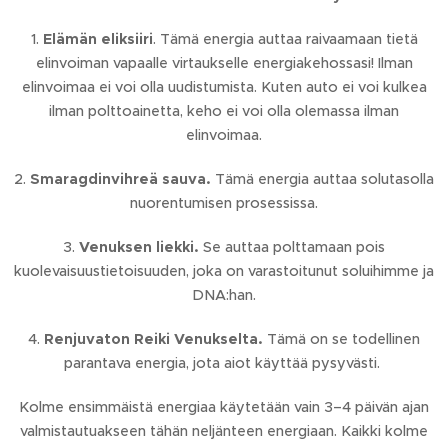
1.
Elämän eliksiiri
. Tämä energia auttaa raivaamaan tietä
elinvoiman vapaalle virtaukselle energiakehossasi! Ilman
elinvoimaa ei voi olla uudistumista. Kuten auto ei voi kulkea
ilman polttoainetta, keho ei voi olla olemassa ilman
elinvoimaa.
2.
Smaragdinvihreä sauva.
Tämä energia auttaa solutasolla
nuorentumisen prosessissa.
3.
Venuksen liekki.
Se auttaa polttamaan pois
kuolevaisuustietoisuuden, joka on varastoitunut soluihimme ja
DNA:han.
4.
Renjuvaton Reiki Venukselta.
Tämä on se todellinen
parantava energia, jota aiot käyttää pysyvästi.
Kolme ensimmäistä energiaa käytetään vain 3–4 päivän ajan
valmistautuakseen tähän neljänteen energiaan. Kaikki kolme