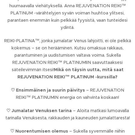
huumaavalla viehätyksellä. Anna REJUVENATION REIKI™
PLATINUM -värähtelyjen syvän voiman huuhtoa ylitsesi,
parantaen enemmän kuin pelkkää fyysistä, vaan tunteidesi
ydintä.
REIKI-PLATINA™, jonka jumalatar Venus lahjoitti, ei ole pelkkä
kokemus – se on herääminen. Kutsu omaksua rakkaus,
parantuminen ja uudistumisen valtava voima. Sukella
REJUVENATION REIKI™ PLATINUMIIN saavuttaaksesi
säteilevimmän itsesi!
Mikä on täysin uutta, mitä saat
REJUVENATION REIKI™ PLATINUM -kurssilla?
♡
Ensimmäinen ja suurin päivitys
– REJUVENATION
REIKI™ PLATINUMIN energia on vahvinta koskaan!
♡
Jumalatar Venuksen tarina
– Aloita matkasi lumoavalla
tarinalla Venuksesta, rakkauden ja kauneuden jumalattaresta!
♡
Nuorentumisen olemus
– Sukella syvemmälle niihin