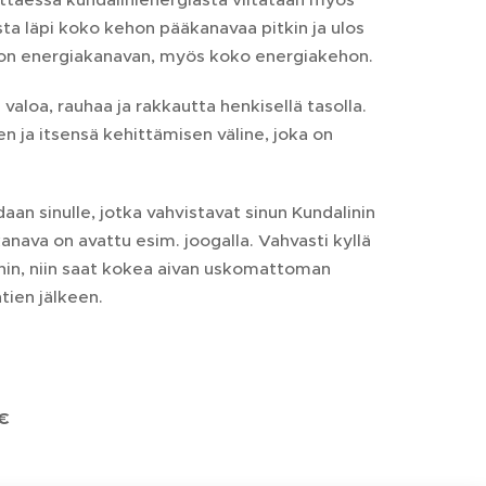
asta läpi koko kehon pääkanavaa pitkin ja ulos
ehon energiakanavan, myös koko energiakehon.
aloa, rauhaa ja rakkautta henkisellä tasolla.
n ja itsensä kehittämisen väline, joka on
daan sinulle, jotka vahvistavat sinun Kundalinin
kanava on avattu esim. joogalla. Vahvasti kyllä
innin, niin saat kokea aivan uskomattoman
tien jälkeen.
 €