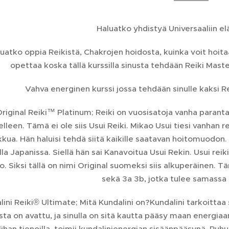
Haluatko yhdistyä Universaaliin 
uatko oppia Reikistä, Chakrojen hoidosta, kuinka voit hoita
opettaa koska tällä kurssilla sinusta tehdään Reiki Master
Vahva energinen kurssi jossa tehdään sinulle kaksi Reik
riginal Reiki™ Platinum; Reiki on vuosisatoja vanha paran
lleen. Tämä ei ole siis Usui Reiki. Mikao Usui tiesi vanhan r
kua. Hän haluisi tehdä siitä kaikille saatavan hoitomuodon.
la Japanissa. Siellä hän sai Kanavoitua Usui Rekin. Usui reik
. Siksi tällä on nimi Original suomeksi siis alkuperäinen. Täm
sekä 3a 3b, jotka tulee samassa 
ini Reiki® Ultimate; Mitä Kundalini on?Kundalini tarkoittaa 
ta on avattu, ja sinulla on sitä kautta pääsy maan energiaan
ilihan tienoilla, toimii kundalinienergian sisäänpääsynä. Pu