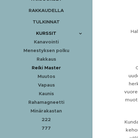
RAKKAUDELLA
TULKINNAT
Hal
KURSSIT
Kanavointi
Menestyksen polku
Rakkaus
Reíki Master
O
uude
Muutos
herk
Vapaus
vuorel
Kaunis
muoto
Rahamagneetti
Minärakastan
222
Kundal
777
kehos
väl