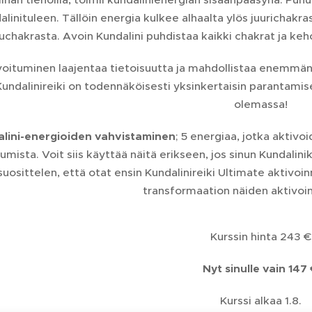
alinituleen. Tällöin energia kulkee alhaalta ylös juurichakr
uchakrasta. Avoin Kundalini puhdistaa kaikki chakrat ja k
voituminen laajentaa tietoisuutta ja mahdollistaa enemmän v
Kundalinireiki on todennäköisesti yksinkertaisin parantamise
olemassa!
lini-energioiden vahvistaminen
; 5 energiaa, jotka aktivoi
umista. Voit siis käyttää näitä erikseen, jos sinun Kundalini
suosittelen, että otat ensin Kundalinireiki Ultimate aktivo
transformaation näiden aktivoin
Kurssin hinta 243 €
Nyt sinulle vain 147
Kurssi alkaa 1.8.