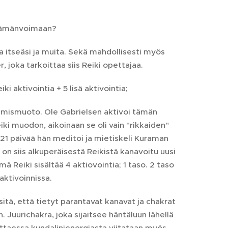
elämänvoimaan?
a itseäsi ja muita. Sekä mahdollisesti myös
, joka tarkoittaa siis Reiki opettajaa.
i aktivointia + 5 lisä aktivointia;
tamismuoto. Ole Gabrielsen aktivoi tämän
eiki muodon, aikoinaan se oli vain "rikkaiden"
 21 päivää hän meditoi ja mietiskeli Kuraman
i on siis alkuperäisestä Reikistä kanavoitu uusi
ä Reiki sisältää 4 aktiovointia; 1 taso. 2 taso
aktivoinnissa.
sitä, että tietyt parantavat kanavat ja chakrat
. Juurichakra, joka sijaitsee häntäluun lähellä
huttaessa kundalinienergiasta viitataan myös