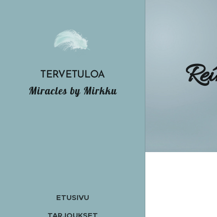
Reí
TERVETULOA
Miracles by Mirkku
ETUSIVU
TARJOUKSET