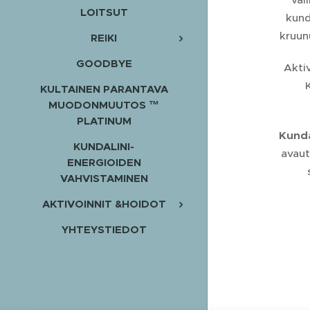
LOITSUT
kund
kruun
REIKI
GOODBYE
Akti
KULTAINEN PARANTAVA
MUODONMUUTOS ™
PLATINUM
Kunda
KUNDALINI-
avaut
ENERGIOIDEN
VAHVISTAMINEN
AKTIVOINNIT &HOIDOT
YHTEYSTIEDOT