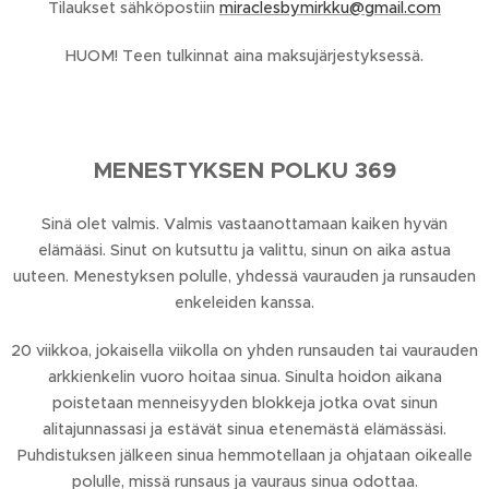
Tilaukset sähköpostiin
miraclesbymirkku@gmail.com
HUOM! Teen tulkinnat aina maksujärjestyksessä.
MENESTYKSEN POLKU 369
Sinä olet valmis. Valmis vastaanottamaan kaiken hyvän
elämääsi. Sinut on kutsuttu ja valittu, sinun on aika astua
uuteen. Menestyksen polulle, yhdessä vaurauden ja runsauden
enkeleiden kanssa.
20 viikkoa, jokaisella viikolla on yhden runsauden tai vaurauden
arkkienkelin vuoro hoitaa sinua. Sinulta hoidon aikana
poistetaan menneisyyden blokkeja jotka ovat sinun
alitajunnassasi ja estävät sinua etenemästä elämässäsi.
Puhdistuksen jälkeen sinua hemmotellaan ja ohjataan oikealle
polulle, missä runsaus ja vauraus sinua odottaa.