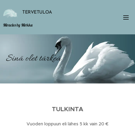
TERVETULOA
Miracles by Mirkku
Sinä olet tärkeä
TULKINTA
Vuoden loppuun eli lähes 5 kk vain 20 €