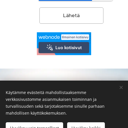
Lähetä
Käytämme evästeitä mahdollistaaksemme
verkkosivustomme asianmukaisen toiminnan ja
turvallisuuden sekä tarjotaksemme sinulle parhaan
mahdollisen käyttökokemuksen.