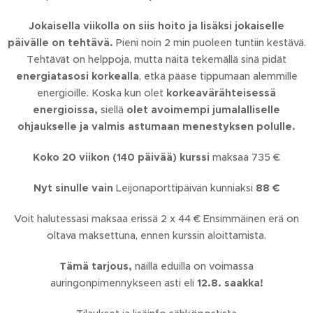
Jokaisella viikolla on siis hoito ja lisäksi jokaiselle
päivälle on tehtävä.
Pieni noin 2 min puoleen tuntiin kestävä.
Tehtävät on helppoja, mutta näitä tekemällä sinä pidät
energiatasosi korkealla
, etkä pääse tippumaan alemmille
energioille. Koska kun olet
korkeavärähteisessä
energioissa,
siellä
olet avoimempi jumalalliselle
ohjaukselle ja valmis astumaan menestyksen polulle.
Koko 20 viikon (140 päivää) kurssi
maksaa 735 €
Nyt sinulle vain
Leijonaporttipäivän kunniaksi
88 €
Voit halutessasi maksaa erissä 2 x 44 € Ensimmäinen erä on
oltava maksettuna, ennen kurssin aloittamista.
Tämä tarjous,
näillä eduilla on voimassa
auringonpimennykseen asti eli
12.8. saakka!