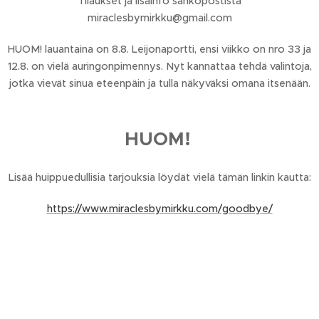
Tilaukset ja lisäinfo sähköpostista
miraclesbymirkku@gmail.com
HUOM! lauantaina on 8.8. Leijonaportti, ensi viikko on nro 33 ja
12.8. on vielä auringonpimennys. Nyt kannattaa tehdä valintoja,
jotka vievät sinua eteenpäin ja tulla näkyväksi omana itsenään.
HUOM!
Lisää huippuedullisia tarjouksia löydät vielä tämän linkin kautta:
https://www.miraclesbymirkku.com/goodbye/