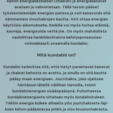
kehon energiakeskukset (chakrat) ja energiakanavat
avataan ja vahvistetaan. Tällä tavoin pääset
työskentelemään energian parissa ja voit kanavoida sitä
kämmeniesi sivuchakrojen kautta. Voit ottaa energian
käyttöösi aikomuksella. Reikillä voi myös hoitaa eläimiä,
kasveja, energisoida vettä jne. On myös mahdollista
vauhdittaa henkilökohtaista kehitysprosessiasi
voimakkaasti avaamalla kundalini.
Mitä kundalini on?
Kundalini tarkoittaa sitä, että tietyt parantavat kanavat
ja chakrat kehosta on avattu, ja sinulla on sitä kautta
pääsy maan energiaan. Juurichakra, joka sijaitsee
häntäluun lähellä välilihan tienoilla, toimii
kundalinienergian sisäänpääsynä. Puhuttaessa
kundalinienergiasta viitataan myös kundalinituleen.
Tällöin energia kulkee alhaalta ylös juurichakrasta läpi
koko kehon pääkanavaa pitkin ja ulos kruunuchakrasta.