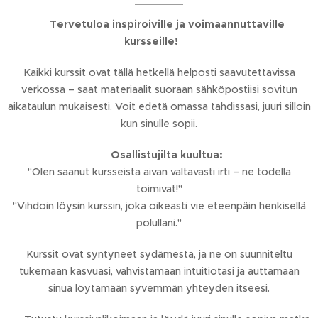
✨
Tervetuloa inspiroiville ja voimaannuttaville
kursseille!
✨
Kaikki kurssit ovat tällä hetkellä helposti saavutettavissa
verkossa – saat materiaalit suoraan sähköpostiisi sovitun
aikataulun mukaisesti. Voit edetä omassa tahdissasi, juuri silloin
kun sinulle sopii.
💬
Osallistujilta kuultua:
"Olen saanut kursseista aivan valtavasti irti – ne todella
toimivat!"
"Vihdoin löysin kurssin, joka oikeasti vie eteenpäin henkisellä
polullani."
Kurssit ovat syntyneet sydämestä, ja ne on suunniteltu
tukemaan kasvuasi, vahvistamaan intuitiotasi ja auttamaan
sinua löytämään syvemmän yhteyden itseesi.