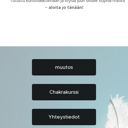
👇 Tutustu kurssivalikoimaan ja löydä juuri sinulle sopiva matka
–
aloita jo tänään!
muutos
Chakrakurssi
Yhteystiedot