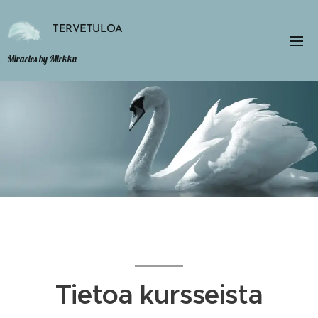
TERVETULOA
Miracles by Mirkku
Tietoa kursseista