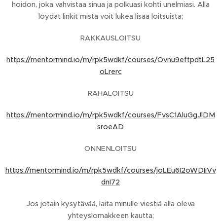
hoidon, joka vahvistaa sinua ja polkuasi kohti unelmiasi. Alla
löydät linkit mistä voit lukea lisää loitsuista;
RAKKAUSLOITSU
https://mentormind.io/m/rpk5wdkf/courses/Ovnu9eftpdtL25
oLrerc
RAHALOITSU
https://mentormind.io/m/rpk5wdkf/courses/FvsC1AluGgJlDM
sroeAD
ONNENLOITSU
https://mentormind.io/m/rpk5wdkf/courses/joLEu6I2oWDIiVv
dnI72
Jos jotain kysytävää, laita minulle viestiä alla oleva
yhteyslomakkeen kautta;