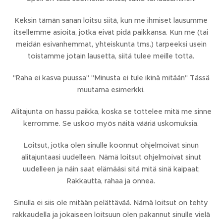
Keksin tämän sanan loitsu siitä, kun me ihmiset lausumme
itsellemme asioita, jotka eivät pidä paikkansa. Kun me (tai
meidän esivanhemmat, yhteiskunta tms.) tarpeeksi usein
toistamme jotain lausetta, siitä tulee meille totta.
"Raha ei kasva puussa" "Minusta ei tule ikinä mitään" Tässä
muutama esimerkki.
Alitajunta on hassu paikka, koska se tottelee mitä me sinne
kerromme. Se uskoo myös näitä vääriä uskomuksia.
Loitsut, jotka olen sinulle koonnut ohjelmoivat sinun
alitajuntaasi uudelleen. Nämä loitsut ohjelmoivat sinut
uudelleen ja näin saat elämääsi sitä mitä sinä kaipaat;
Rakkautta, rahaa ja onnea.
Sinulla ei siis ole mitään pelättävää. Nämä loitsut on tehty
rakkaudella ja jokaiseen loitsuun olen pakannut sinulle vielä