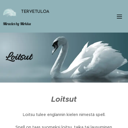
TERVETULOA
Miracles by Mirkku
Loitsut
Loitsut
Loitsu tulee englannin kielen nimestä spell.
Spell on taas suomeksi loitsu, taika tai lausuminen.