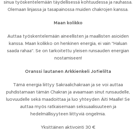
sinua työskentelemään täydellisessä kohtuudessa ja rauhassa.
Olemaan linjassa ja tasapainossa muiden chakrojen kanssa.
Maan kolikko
Auttaa työskentelemään aineellisten ja maallisten asioiden
kanssa. Maan kolikko on henkinen energia, ei vain "Haluan
saada rahaa". Se on tarkoitettu yleisen runsauden energian
nostamiseen!
Oranssi lautanen Arkkienkeli Jofielilta
Tämä energia liittyy Sakraalichakraan ja se voi auttaa
puhdistamaan tämän Chakran ja avaamaan sinut runsaudelle,
luovuudelle sekä maadoittaa ja luo yhteyden Äiti Maalle! Se
auttaa myös ratkaisemaan seksuaalisuuteen ja
hedelmällisyyteen liittyviä ongelmia.
Yksittäinen aktivointi 30 €