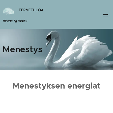
TERVETULOA
Miracles by Mirkku
Menestys
Menestyksen energiat